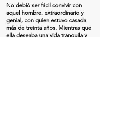
​No debió ser fácil convivir con
aquel hombre, extraordinario y
genial, con quien estuvo casada
más de treinta años. Mientras que
ella deseaba una vida tranquila y
apacible, él se batía en duelos, fue
herido en varias ocasiones, sufrió
atentados, exilio, cárcel, se arruinó
varias veces e incurrió en no pocas
infidelidades.
Puedes consultar el artículo
completo en nuestro blog.