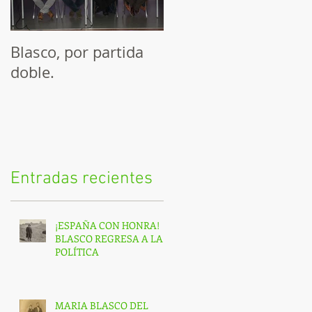
Blasco, por partida
Exposición Vicente
doble.
Blasco Ibáñez, un
valenciano universal
y conferencia Blasco
Periodista
Entradas recientes
¡ESPAÑA CON HONRA!
BLASCO REGRESA A LA
POLÍTICA
MARIA BLASCO DEL