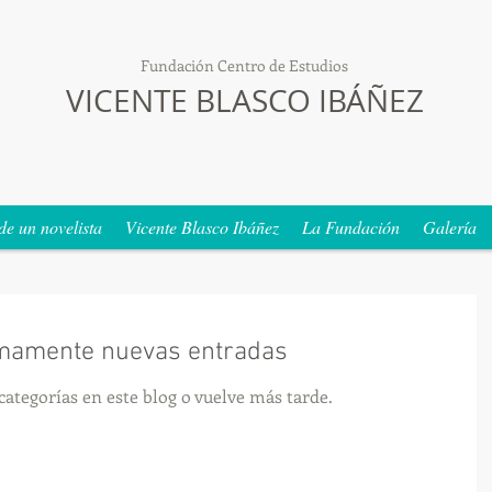
Fundación Centro de Estudios
VICENTE BLASCO IBÁÑEZ
de un novelista
Vicente Blasco Ibáñez
La Fundación
Galería
mamente nuevas entradas
categorías en este blog o vuelve más tarde.