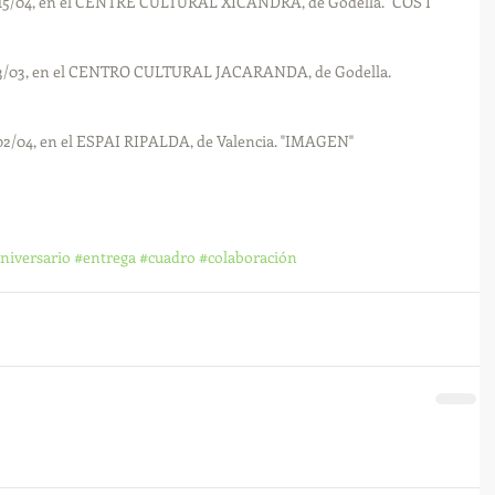
al 15/04, en el CENTRE CULTURAL XICANDRA, de Godella. "COS I 
al 23/03, en el CENTRO CULTURAL JACARANDA, de Godella. 
l 02/04, en el ESPAI RIPALDA, de Valencia. "IMAGEN"
niversario
#entrega
#cuadro
#colaboración