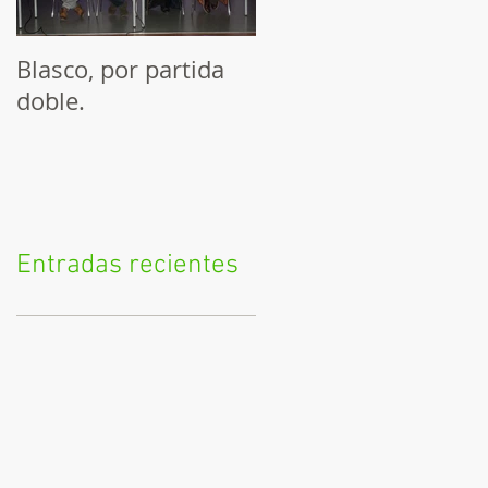
Blasco, por partida
Exposición Vicente
doble.
Blasco Ibáñez, un
valenciano universal
y conferencia Blasco
Periodista
Entradas recientes