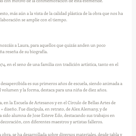
tas con motivo de la conmemoración de esta efeméride.
to, más aún a la vista de la calidad plástica de la obra que nos ha 
laboración se amplíe con el tiempo.
ozcáis a Laura, para aquellos que quizás anden un poco 
a reseña de su biografía.
74, en el seno de una familia con tradición artística, tanto en el 
a desapercibida es sus primeros años de escuela, siendo animada a 
el volumen y la forma, destaca para una niña de diez años.
, en la Escuela de Artesanos y en el Círculo de Bellas Artes de 
 + diseño. Fue discípula, en retrato, de Alex Alemany, y de 
Ha sido alumna de Jose Esteve Edo, destacando sus trabajos en 
decoración, con diferentes maestros y artistas falleros.
sa obra, se ha desarrollada sobre diversos materiales, desde tabla y 