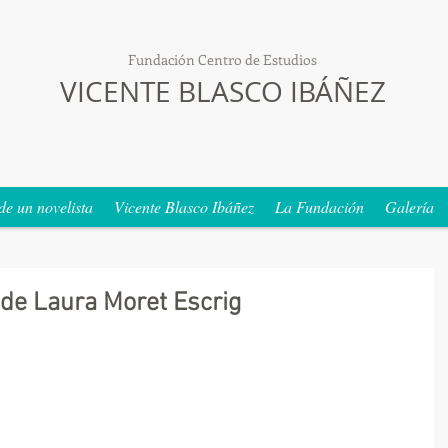
Fundación Centro de Estudios
VICENTE BLASCO IBÁÑEZ
de un novelista
Vicente Blasco Ibáñez
La Fundación
Galería
 de Laura Moret Escrig